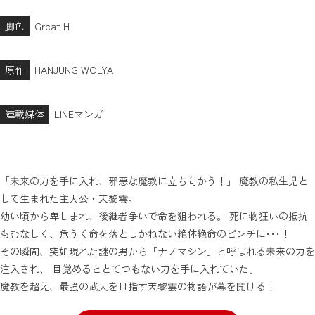
脚色
Great H
原作
HANJUNG WOLYA
連載媒体
LINEマンガ
「未来の力を手に入れ、邪悪な魔教に立ち向かう！」 魔教の私生児と
して生まれた主人公・天黎雲。
幼い頃から卑しまれ、後継者争いで命を狙われる。 死に物狂いの抵抗
もむなしく、危うく命を落としかねない絶体絶命のピンチに･･･！
その瞬間、突如現れた謎の男から「ナノマシン」と呼ばれる未来の力を
注入され、 目覚めるととてつもない力を手に入れていた。
魔教を超え、最強の武人を目指す天黎雲の物語が幕を開ける！