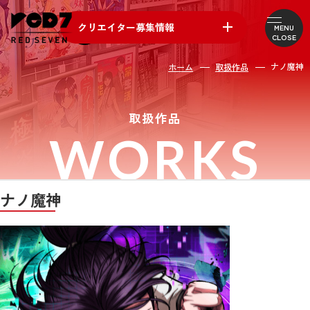
クリエイター募集情報
MENU
CLOSE
各ポジション・個人作家
ナノ魔神
ホーム
取扱作品
求人急募中のプロジェクト
取扱作品
WORKS
ナノ魔神